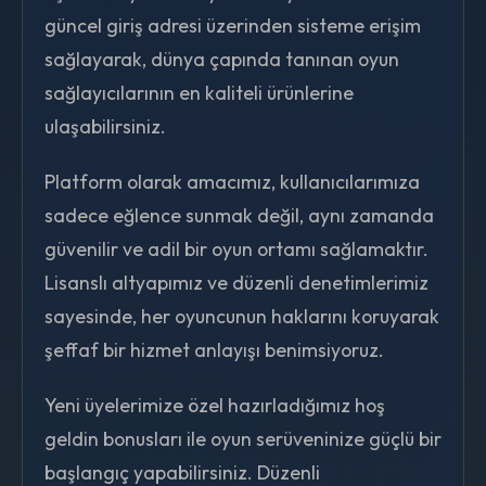
güncel giriş adresi üzerinden sisteme erişim
sağlayarak, dünya çapında tanınan oyun
sağlayıcılarının en kaliteli ürünlerine
ulaşabilirsiniz.
Platform olarak amacımız, kullanıcılarımıza
sadece eğlence sunmak değil, aynı zamanda
güvenilir ve adil bir oyun ortamı sağlamaktır.
Lisanslı altyapımız ve düzenli denetimlerimiz
sayesinde, her oyuncunun haklarını koruyarak
şeffaf bir hizmet anlayışı benimsiyoruz.
Yeni üyelerimize özel hazırladığımız hoş
geldin bonusları ile oyun serüveninize güçlü bir
başlangıç yapabilirsiniz. Düzenli