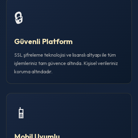
🔒
Güvenli Platform
SSL şifreleme teknolojisi ve lisanslı altyapı ile tüm
işlemleriniz tam güvence altında. Kişisel verileriniz
koruma altındadır.
📱
Mobil Uyumlu