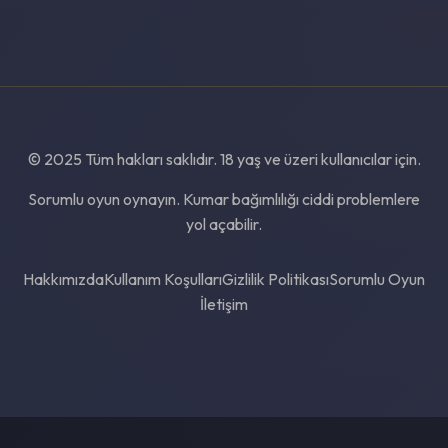
Binlerce kullanıcı güvenle oyun oynamaktadır. Adil
oyun politikamız ve şeffaf işlem anlayışımız ile
sektörde güvenilir bir isim haline geldik.
© 2025 Tüm hakları saklıdır. 18 yaş ve üzeri kullanıcılar için.
Sorumlu oyun oynayın. Kumar bağımlılığı ciddi problemlere
yol açabilir.
Hakkımızda
Kullanım Koşulları
Gizlilik Politikası
Sorumlu Oyun
İletişim