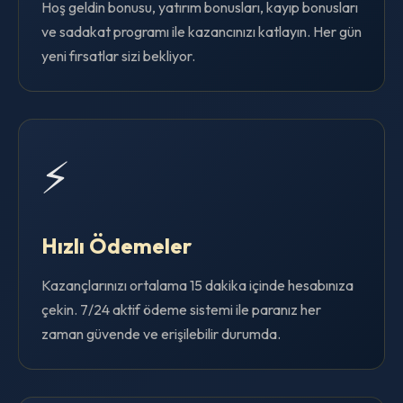
Hoş geldin bonusu, yatırım bonusları, kayıp bonusları
ve sadakat programı ile kazancınızı katlayın. Her gün
yeni fırsatlar sizi bekliyor.
⚡
Hızlı Ödemeler
Kazançlarınızı ortalama 15 dakika içinde hesabınıza
çekin. 7/24 aktif ödeme sistemi ile paranız her
zaman güvende ve erişilebilir durumda.